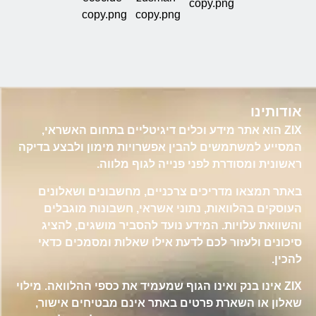
אודותינו
ZIX הוא אתר מידע וכלים דיגיטליים בתחום האשראי,
המסייע למשתמשים להבין אפשרויות מימון ולבצע בדיקה
ראשונית ומסודרת לפני פנייה לגוף מלווה.
באתר תמצאו מדריכים צרכניים, מחשבונים ושאלונים
העוסקים בהלוואות, נתוני אשראי, חשבונות מוגבלים
והשוואת עלויות. המידע נועד להסביר מושגים, להציג
סיכונים ולעזור לכם לדעת אילו שאלות ומסמכים כדאי
להכין.
ZIX אינו בנק ואינו הגוף שמעמיד את כספי ההלוואה. מילוי
שאלון או השארת פרטים באתר אינם מבטיחים אישור,