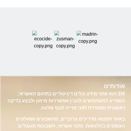
אודותינו
ZIX הוא אתר מידע וכלים דיגיטליים בתחום האשראי,
המסייע למשתמשים להבין אפשרויות מימון ולבצע בדיקה
ראשונית ומסודרת לפני פנייה לגוף מלווה.
באתר תמצאו מדריכים צרכניים, מחשבונים ושאלונים
העוסקים בהלוואות, נתוני אשראי, חשבונות מוגבלים