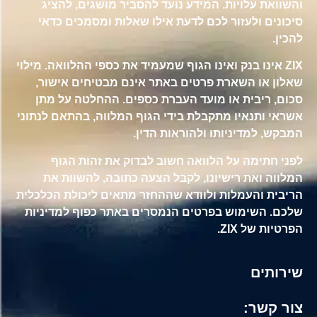
והשוואת עלויות. המידע נועד להסביר מושגים, להציג
סיכונים ולעזור לכם לדעת אילו שאלות ומסמכים כדאי
להכין.
ZIX אינו בנק ואינו הגוף שמעמיד את כספי ההלוואה. מילוי
שאלון או השארת פרטים באתר אינם מבטיחים אישור,
סכום, ריבית או מועד העברת כספים. ההחלטה על מתן
אשראי ותנאיו מתקבלת בידי הגוף המלווה, בהתאם לנתוני
המבקש, למדיניותו ולהוראות הדין.
לפני חתימה על הלוואה חשוב לבדוק את זהות הגוף
המלווה ואת רישיונו, לקבל הצעה כתובה, להשוות את
הריבית והעמלות ולוודא שההחזר מתאים ליכולת הכלכלית
שלכם. השימוש בפרטים הנמסרים באתר כפוף למדיניות
הפרטיות של ZIX.
שירותים
צור קשר: