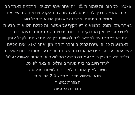
2025 - כל הזכויות שמורות Ⓒ - זה אתר אינפורמטיבי. התכנים באתר הם
בגדר המלצה וצריך להתייחס לזה בצורה כזו. לקבל פרטים התייעצו עם
מומחים בתחום. אתר זה לא נותן הלוואות מכל סוג.
באתר שלנו תוכלו למצוא מידע מקיף על אפשרויות קבלת הלוואות, הצעות
ליסינג וטרייד אין מהבנקים וחברות פרטיות המתמחות במימון רכבים.
המידע באתר נועד לאפשר לכם להשוות בין הצעות שונות ולקבל אותן
באמצעות פנייה ישירה לבנקים וחברות המימון. אתר "ZIX" אינו מקיים
קשר עסקי עם הבנקים או החברות השונות, והמידע נמסר כשירות לגולשים
בלבד.חשוב לציין כי אי עמידה בתנאי ההלוואה או בהחזר האשראי עלול
לגרור חיוב בריבית פיגורים והליכי הוצאה לפועל.
חשוב לציין אתר זה לא נותן הלוואות מכל סוג
תנאי שימוש תקנון אתר - ZIX הלוואות
הצהרת נגישות
הצהרת פרטיות
לידיעתך, באתר זה נעשה שימוש בקבצי Cookies. המשך גלישה
באתר מהווה הסכמה לשימוש זה. למידע נוסף על
מדיניות
הפרטיות
.
קבל