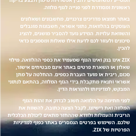
ראשונית ומסודרת לפני פנייה לגוף מלווה.
באתר תמצאו מדריכים צרכניים, מחשבונים ושאלונים
העוסקים בהלוואות, נתוני אשראי, חשבונות מוגבלים
והשוואת עלויות. המידע נועד להסביר מושגים, להציג
סיכונים ולעזור לכם לדעת אילו שאלות ומסמכים כדאי
להכין.
ZIX אינו בנק ואינו הגוף שמעמיד את כספי ההלוואה. מילוי
שאלון או השארת פרטים באתר אינם מבטיחים אישור,
סכום, ריבית או מועד העברת כספים. ההחלטה על מתן
אשראי ותנאיו מתקבלת בידי הגוף המלווה, בהתאם לנתוני
המבקש, למדיניותו ולהוראות הדין.
לפני חתימה על הלוואה חשוב לבדוק את זהות הגוף
המלווה ואת רישיונו, לקבל הצעה כתובה, להשוות את
הריבית והעמלות ולוודא שההחזר מתאים ליכולת הכלכלית
שלכם. השימוש בפרטים הנמסרים באתר כפוף למדיניות
הפרטיות של ZIX.