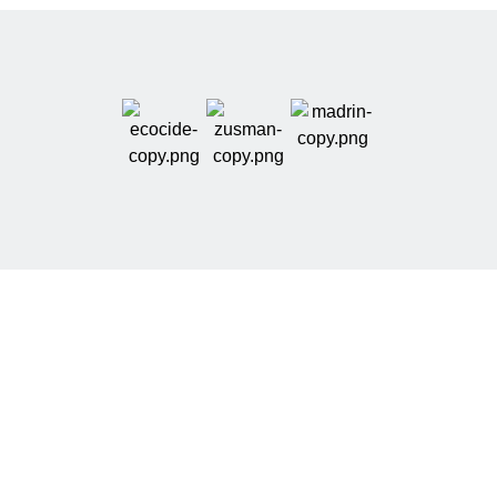
אודותינו
ZIX הוא אתר מידע וכלים דיגיטליים בתחום האשראי,
המסייע למשתמשים להבין אפשרויות מימון ולבצע בדיקה
ראשונית ומסודרת לפני פנייה לגוף מלווה.
באתר תמצאו מדריכים צרכניים, מחשבונים ושאלונים
העוסקים בהלוואות, נתוני אשראי, חשבונות מוגבלים
והשוואת עלויות. המידע נועד להסביר מושגים, להציג