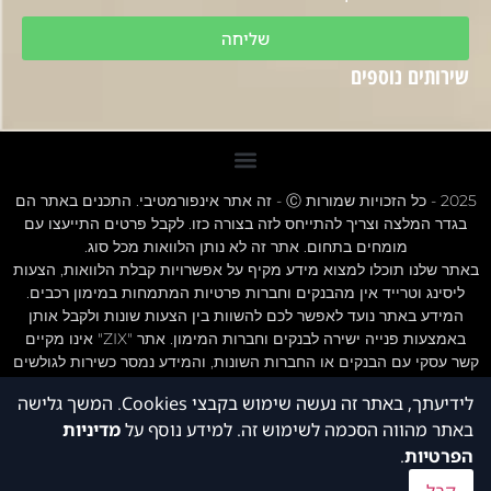
שליחה
שירותים נוספים
2025 - כל הזכויות שמורות Ⓒ - זה אתר אינפורמטיבי. התכנים באתר הם
בגדר המלצה וצריך להתייחס לזה בצורה כזו. לקבל פרטים התייעצו עם
מומחים בתחום. אתר זה לא נותן הלוואות מכל סוג.
באתר שלנו תוכלו למצוא מידע מקיף על אפשרויות קבלת הלוואות, הצעות
ליסינג וטרייד אין מהבנקים וחברות פרטיות המתמחות במימון רכבים.
המידע באתר נועד לאפשר לכם להשוות בין הצעות שונות ולקבל אותן
באמצעות פנייה ישירה לבנקים וחברות המימון. אתר "ZIX" אינו מקיים
קשר עסקי עם הבנקים או החברות השונות, והמידע נמסר כשירות לגולשים
בלבד.חשוב לציין כי אי עמידה בתנאי ההלוואה או בהחזר האשראי עלול
לידיעתך, באתר זה נעשה שימוש בקבצי Cookies. המשך גלישה
לגרור חיוב בריבית פיגורים והליכי הוצאה לפועל.
באתר מהווה הסכמה לשימוש זה. למידע נוסף על
מדיניות
חשוב לציין אתר זה לא נותן הלוואות מכל סוג
תנאי שימוש תקנון אתר - ZIX הלוואות
הפרטיות
.
הצהרת נגישות