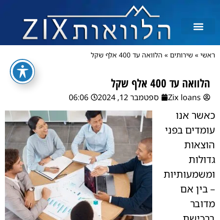
לכל מטרה
הלוואות בצקים
הלוואה בכרטיס אשראי
הלוואות מיידיות
הלוואות למסורבים ומוגבלים
הלוואות למוגבלים
ראשי
»
שירותים
»
הלוואה עד 400 אלף שקל
הלוואה עד 400 אלף שקל
Zix loans
ספטמבר 12, 2024
06:06
כאשר אנו
עומדים בפני
הוצאות
גדולות
ומשמעותיות
– בין אם
מדובר
ברכישת