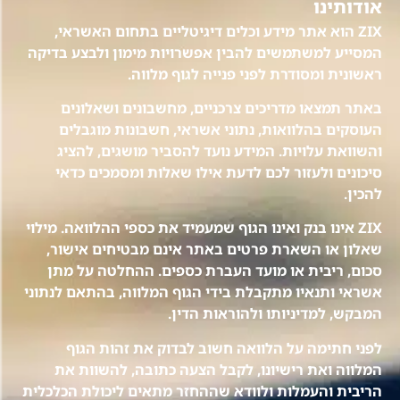
אודותינו
ZIX הוא אתר מידע וכלים דיגיטליים בתחום האשראי,
המסייע למשתמשים להבין אפשרויות מימון ולבצע בדיקה
ראשונית ומסודרת לפני פנייה לגוף מלווה.
באתר תמצאו מדריכים צרכניים, מחשבונים ושאלונים
העוסקים בהלוואות, נתוני אשראי, חשבונות מוגבלים
והשוואת עלויות. המידע נועד להסביר מושגים, להציג
סיכונים ולעזור לכם לדעת אילו שאלות ומסמכים כדאי
להכין.
ZIX אינו בנק ואינו הגוף שמעמיד את כספי ההלוואה. מילוי
שאלון או השארת פרטים באתר אינם מבטיחים אישור,
סכום, ריבית או מועד העברת כספים. ההחלטה על מתן
אשראי ותנאיו מתקבלת בידי הגוף המלווה, בהתאם לנתוני
המבקש, למדיניותו ולהוראות הדין.
לפני חתימה על הלוואה חשוב לבדוק את זהות הגוף
המלווה ואת רישיונו, לקבל הצעה כתובה, להשוות את
הריבית והעמלות ולוודא שההחזר מתאים ליכולת הכלכלית