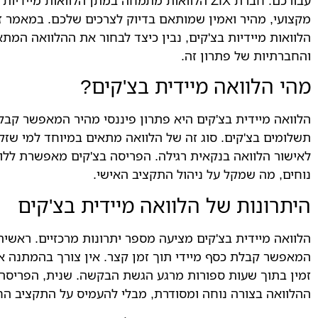
עבורכם. חברת ZIX הלוואות מתמחה במתן הלוואות מ
מקצועי, מהיר ואמין שמותאם בדיוק לצרכים שלכם. במאמר ז
הלוואות מיידיות בצ'קים, נבין כיצד לבחור את ההלוואה המת
והחברתיות של פתרון זה.
מהי הלוואה מיידית בצ'קים?
הלוואה מיידית בצ'קים היא פתרון פיננסי מהיר המאפשר קב
תשלומים בצ'קים. סוג זה של הלוואה מתאים במיוחד למי שזקו
לאישור הלוואה בנקאית רגילה. הפריסה בצ'קים מאפשרת לל
נוחים, מה שמקל על ניהול התקציב האישי.
היתרונות של הלוואה מיידית בצ'קים
הלוואה מיידית בצ'קים מציעה מספר יתרונות מרכזיים. ראשית
המאפשר קבלת כסף מיידי תוך זמן קצר. אין צורך בהמתנה ארו
זמין בתוך שעות ספורות מרגע הגשת הבקשה. שנית, הפריסה
ההלוואה בצורה נוחה ומסודרת, מבלי להעמיס על התקציב הח