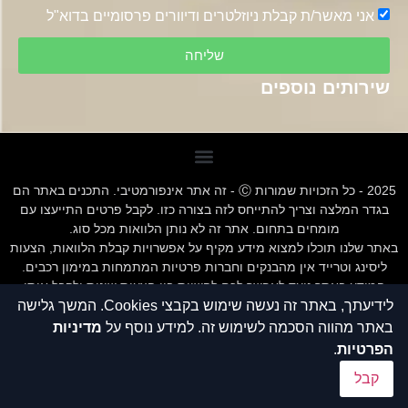
אני מאשר/ת קבלת ניוזלטרים ודיוורים פרסומיים בדוא"ל
שליחה
שירותים נוספים
2025 - כל הזכויות שמורות Ⓒ - זה אתר אינפורמטיבי. התכנים באתר הם
בגדר המלצה וצריך להתייחס לזה בצורה כזו. לקבל פרטים התייעצו עם
מומחים בתחום. אתר זה לא נותן הלוואות מכל סוג.
באתר שלנו תוכלו למצוא מידע מקיף על אפשרויות קבלת הלוואות, הצעות
ליסינג וטרייד אין מהבנקים וחברות פרטיות המתמחות במימון רכבים.
המידע באתר נועד לאפשר לכם להשוות בין הצעות שונות ולקבל אותן
באמצעות פנייה ישירה לבנקים וחברות המימון. אתר "ZIX" אינו מקיים
לידיעתך, באתר זה נעשה שימוש בקבצי Cookies. המשך גלישה
קשר עסקי עם הבנקים או החברות השונות, והמידע נמסר כשירות לגולשים
באתר מהווה הסכמה לשימוש זה. למידע נוסף על
מדיניות
בלבד.חשוב לציין כי אי עמידה בתנאי ההלוואה או בהחזר האשראי עלול
הפרטיות
.
לגרור חיוב בריבית פיגורים והליכי הוצאה לפועל.
קבל
חשוב לציין אתר זה לא נותן הלוואות מכל סוג
תנאי שימוש תקנון אתר - ZIX הלוואות