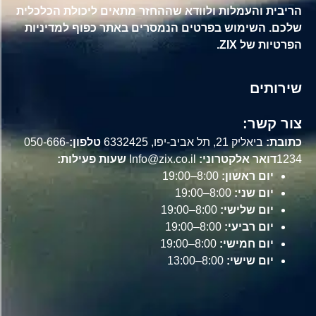
הריבית והעמלות ולוודא שההחזר מתאים ליכולת הכלכלית
שלכם. השימוש בפרטים הנמסרים באתר כפוף למדיניות
הפרטיות של ZIX.
שירותים
צור קשר:
כתובת:
ביאליק 21, תל אביב-יפו, 6332425
טלפון:
050-666-
1234
דואר אלקטרוני:
Info@zix.co.il
שעות פעילות:
יום ראשון:
8:00–19:00
יום שני:
8:00–19:00
יום שלישי:
8:00–19:00
יום רביעי:
8:00–19:00
יום חמישי:
8:00–19:00
יום שישי:
8:00–13:00