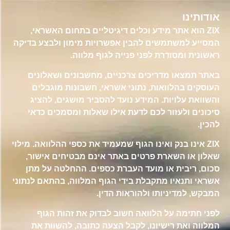
אודותינו
ZIX הוא אתר מידע וכלים דיגיטליים בתחום האשראי,
המסייע למשתמשים להבין אפשרויות מימון ולבצע בדיקה
ראשונית ומסודרת לפני פנייה לגוף מלווה.
באתר תמצאו מדריכים צרכניים, מחשבונים ושאלונים
העוסקים בהלוואות, נתוני אשראי, חשבונות מוגבלים
והשוואת עלויות. המידע נועד להסביר מושגים, להציג
סיכונים ולעזור לכם לדעת אילו שאלות ומסמכים כדאי
להכין.
ZIX אינו בנק ואינו הגוף שמעמיד את כספי ההלוואה. מילוי
שאלון או השארת פרטים באתר אינם מבטיחים אישור,
סכום, ריבית או מועד העברת כספים. ההחלטה על מתן
אשראי ותנאיו מתקבלת בידי הגוף המלווה, בהתאם לנתוני
המבקש, למדיניותו ולהוראות הדין.
לפני חתימה על הלוואה חשוב לבדוק את זהות הגוף
המלווה ואת רישיונו, לקבל הצעה כתובה, להשוות את