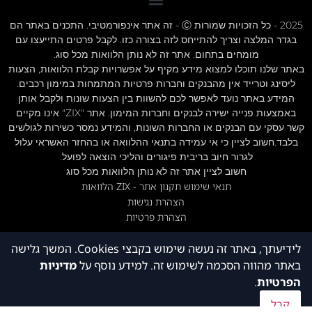
2025 - כל הזכויות שמורות Ⓒ - זה אתר אינפורמטיבי. התכנים באתר הם
בגדר המלצה וצריך להתייחס לזה בצורה כזו. לקבל פרטים התייעצו עם
מומחים בתחום. אתר זה לא נותן הלוואות מכל סוג.
באתר שלנו תוכלו למצוא מידע מקיף על אפשרויות קבלת הלוואות, הצעות
ליסינג וטרייד אין מהבנקים וחברות פרטיות המתמחות במימון רכבים.
המידע באתר נועד לאפשר לכם להשוות בין הצעות שונות ולקבל אותן
באמצעות פנייה ישירה לבנקים וחברות המימון. אתר "ZIX" אינו מקיים
קשר עסקי עם הבנקים או החברות השונות, והמידע נמסר כשירות לגולשים
בלבד.חשוב לציין כי אי עמידה בתנאי ההלוואה או בהחזר האשראי עלול
לגרור חיוב בריבית פיגורים והליכי הוצאה לפועל.
חשוב לציין אתר זה לא נותן הלוואות מכל סוג
תנאי שימוש תקנון אתר - ZIX הלוואות
הצהרת נגישות
הצהרת פרטיות
לידיעתך, באתר זה נעשה שימוש בקבצי Cookies. המשך גלישה
באתר מהווה הסכמה לשימוש זה. למידע נוסף על
מדיניות
הפרטיות
.
קבל