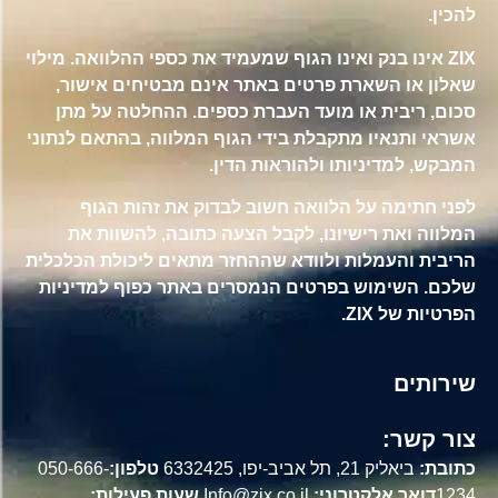
להכין.
ZIX אינו בנק ואינו הגוף שמעמיד את כספי ההלוואה. מילוי
שאלון או השארת פרטים באתר אינם מבטיחים אישור,
סכום, ריבית או מועד העברת כספים. ההחלטה על מתן
אשראי ותנאיו מתקבלת בידי הגוף המלווה, בהתאם לנתוני
המבקש, למדיניותו ולהוראות הדין.
לפני חתימה על הלוואה חשוב לבדוק את זהות הגוף
המלווה ואת רישיונו, לקבל הצעה כתובה, להשוות את
הריבית והעמלות ולוודא שההחזר מתאים ליכולת הכלכלית
שלכם. השימוש בפרטים הנמסרים באתר כפוף למדיניות
הפרטיות של ZIX.
שירותים
צור קשר:
כתובת:
ביאליק 21, תל אביב-יפו, 6332425
טלפון:
050-666-
1234
דואר אלקטרוני:
Info@zix.co.il
שעות פעילות: