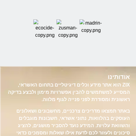
אודותינו
ZIX הוא אתר מידע וכלים דיגיטליים בתחום האשראי,
המסייע למשתמשים להבין אפשרויות מימון ולבצע בדיקה
ראשונית ומסודרת לפני פנייה לגוף מלווה.
באתר תמצאו מדריכים צרכניים, מחשבונים ושאלונים
העוסקים בהלוואות, נתוני אשראי, חשבונות מוגבלים
והשוואת עלויות. המידע נועד להסביר מושגים, להציג
סיכונים ולעזור לכם לדעת אילו שאלות ומסמכים כדאי