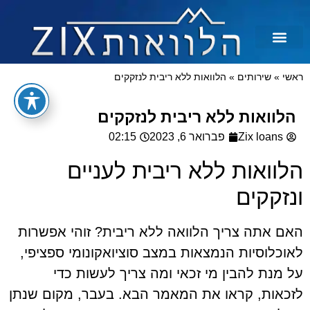
לכל מטרה
הלוואות בצקים
הלוואה בכרטיס אשראי
הלוואות מיידיות
הלוואות למסורבים ומוגבלים
הלוואות למוגבלים
ראשי
»
שירותים
»
הלוואות ללא ריבית לנזקקים
הלוואות ללא ריבית לנזקקים
Zix loans
פברואר 6, 2023
02:15
הלוואות ללא ריבית לעניים
ונזקקים
האם אתה צריך הלוואה ללא ריבית? זוהי אפשרות
לאוכלוסיות הנמצאות במצב סוציואקונומי ספציפי,
על מנת להבין מי זכאי ומה צריך לעשות כדי
לזכאות, קראו את המאמר הבא. בעבר, מקום שנתן