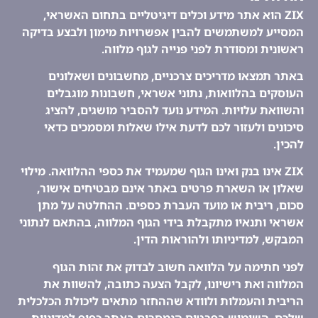
ZIX הוא אתר מידע וכלים דיגיטליים בתחום האשראי,
המסייע למשתמשים להבין אפשרויות מימון ולבצע בדיקה
ראשונית ומסודרת לפני פנייה לגוף מלווה.
באתר תמצאו מדריכים צרכניים, מחשבונים ושאלונים
העוסקים בהלוואות, נתוני אשראי, חשבונות מוגבלים
והשוואת עלויות. המידע נועד להסביר מושגים, להציג
סיכונים ולעזור לכם לדעת אילו שאלות ומסמכים כדאי
להכין.
ZIX אינו בנק ואינו הגוף שמעמיד את כספי ההלוואה. מילוי
שאלון או השארת פרטים באתר אינם מבטיחים אישור,
סכום, ריבית או מועד העברת כספים. ההחלטה על מתן
אשראי ותנאיו מתקבלת בידי הגוף המלווה, בהתאם לנתוני
המבקש, למדיניותו ולהוראות הדין.
לפני חתימה על הלוואה חשוב לבדוק את זהות הגוף
המלווה ואת רישיונו, לקבל הצעה כתובה, להשוות את
הריבית והעמלות ולוודא שההחזר מתאים ליכולת הכלכלית
שלכם. השימוש בפרטים הנמסרים באתר כפוף למדיניות