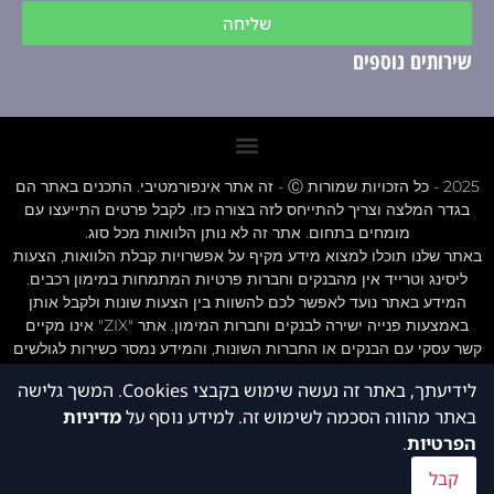
שליחה
שירותים נוספים
2025 - כל הזכויות שמורות Ⓒ - זה אתר אינפורמטיבי. התכנים באתר הם
בגדר המלצה וצריך להתייחס לזה בצורה כזו. לקבל פרטים התייעצו עם
מומחים בתחום. אתר זה לא נותן הלוואות מכל סוג.
באתר שלנו תוכלו למצוא מידע מקיף על אפשרויות קבלת הלוואות, הצעות
ליסינג וטרייד אין מהבנקים וחברות פרטיות המתמחות במימון רכבים.
המידע באתר נועד לאפשר לכם להשוות בין הצעות שונות ולקבל אותן
באמצעות פנייה ישירה לבנקים וחברות המימון. אתר "ZIX" אינו מקיים
קשר עסקי עם הבנקים או החברות השונות, והמידע נמסר כשירות לגולשים
בלבד.חשוב לציין כי אי עמידה בתנאי ההלוואה או בהחזר האשראי עלול
לידיעתך, באתר זה נעשה שימוש בקבצי Cookies. המשך גלישה
לגרור חיוב בריבית פיגורים והליכי הוצאה לפועל.
באתר מהווה הסכמה לשימוש זה. למידע נוסף על
מדיניות
חשוב לציין אתר זה לא נותן הלוואות מכל סוג
תנאי שימוש תקנון אתר - ZIX הלוואות
הפרטיות
.
הצהרת נגישות
קבל
הצהרת פרטיות