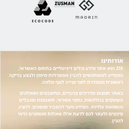
אודותינו
ZIX הוא אתר מידע וכלים דיגיטליים בתחום האשראי,
המסייע למשתמשים להבין אפשרויות מימון ולבצע בדיקה
ראשונית ומסודרת לפני פנייה לגוף מלווה.
באתר תמצאו מדריכים צרכניים, מחשבונים ושאלונים
העוסקים בהלוואות, נתוני אשראי, חשבונות מוגבלים
והשוואת עלויות. המידע נועד להסביר מושגים, להציג
סיכונים ולעזור לכם לדעת אילו שאלות ומסמכים כדאי
להכין.