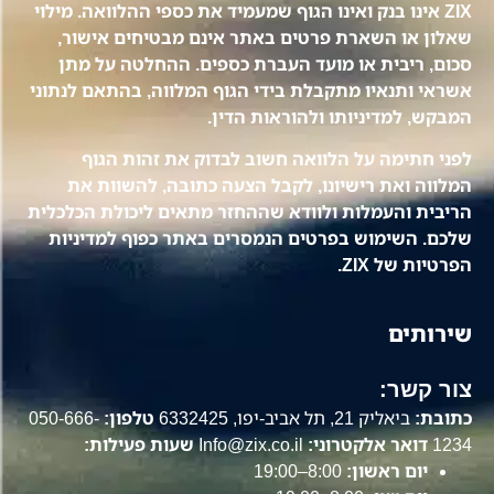
ZIX אינו בנק ואינו הגוף שמעמיד את כספי ההלוואה. מילוי
שאלון או השארת פרטים באתר אינם מבטיחים אישור,
סכום, ריבית או מועד העברת כספים. ההחלטה על מתן
אשראי ותנאיו מתקבלת בידי הגוף המלווה, בהתאם לנתוני
המבקש, למדיניותו ולהוראות הדין.
לפני חתימה על הלוואה חשוב לבדוק את זהות הגוף
המלווה ואת רישיונו, לקבל הצעה כתובה, להשוות את
הריבית והעמלות ולוודא שההחזר מתאים ליכולת הכלכלית
שלכם. השימוש בפרטים הנמסרים באתר כפוף למדיניות
הפרטיות של ZIX.
שירותים
צור קשר:
כתובת:
ביאליק 21, תל אביב-יפו, 6332425
טלפון:
050-666-
1234
דואר אלקטרוני:
Info@zix.co.il
שעות פעילות:
יום ראשון:
8:00–19:00