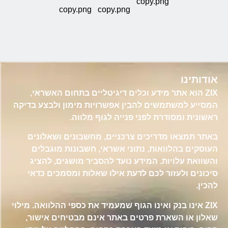
אודותינו
ZIX הוא אתר מידע וכלים דיגיטליים בתחום האשראי,
המסייע למשתמשים להבין אפשרויות מימון ולבצע בדיקה
ראשונית ומסודרת לפני פנייה לגוף מלווה.
באתר תמצאו מדריכים צרכניים, מחשבונים ושאלונים
העוסקים בהלוואות, נתוני אשראי, חשבונות מוגבלים
והשוואת עלויות. המידע נועד להסביר מושגים, להציג
סיכונים ולעזור לכם לדעת אילו שאלות ומסמכים כדאי
להכין.
ZIX אינו בנק ואינו הגוף שמעמיד את כספי ההלוואה. מילוי
שאלון או השארת פרטים באתר אינם מבטיחים אישור,