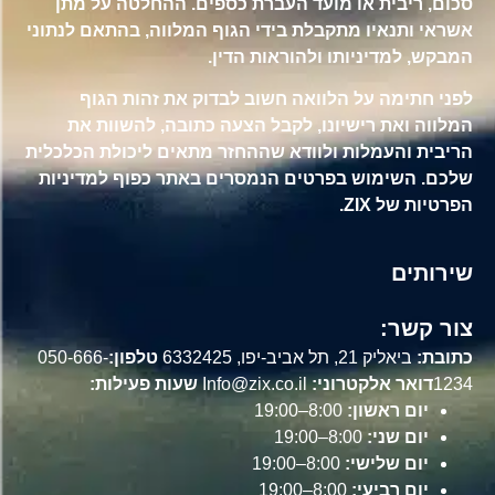
סכום, ריבית או מועד העברת כספים. ההחלטה על מתן
אשראי ותנאיו מתקבלת בידי הגוף המלווה, בהתאם לנתוני
המבקש, למדיניותו ולהוראות הדין.
לפני חתימה על הלוואה חשוב לבדוק את זהות הגוף
המלווה ואת רישיונו, לקבל הצעה כתובה, להשוות את
הריבית והעמלות ולוודא שההחזר מתאים ליכולת הכלכלית
שלכם. השימוש בפרטים הנמסרים באתר כפוף למדיניות
הפרטיות של ZIX.
שירותים
צור קשר:
כתובת:
ביאליק 21, תל אביב-יפו, 6332425
טלפון:
050-666-
1234
דואר אלקטרוני:
Info@zix.co.il
שעות פעילות:
יום ראשון:
8:00–19:00
יום שני:
8:00–19:00
יום שלישי:
8:00–19:00
יום רביעי:
8:00–19:00