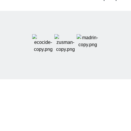
אודותינו
ZIX הוא אתר מידע וכלים דיגיטליים בתחום האשראי,
המסייע למשתמשים להבין אפשרויות מימון ולבצע בדיקה
ראשונית ומסודרת לפני פנייה לגוף מלווה.
באתר תמצאו מדריכים צרכניים, מחשבונים ושאלונים
העוסקים בהלוואות, נתוני אשראי, חשבונות מוגבלים