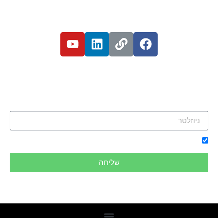
רוצים להשאר מעודכנים?
הרשמו לניוזלטר שלנו וקבלו את כל המידע על ההלוואות שלנו
ישירות למייל:
אני מאשר/ת קבלת ניוזלטרים ודיוורים פרסומיים בדוא"ל
שליחה
שירותים נוספים