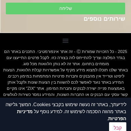
שליחה
שירותים נוספים
2025 - כל הזכויות שמורות Ⓒ - זה אתר אינפורמטיבי. התכנים באתר הם
בגדר המלצה וצריך להתייחס לזה בצורה כזו. לקבל פרטים התייעצו עם
מומחים בתחום. אתר זה לא נותן הלוואות מכל סוג.
באתר שלנו תוכלו למצוא מידע מקיף על אפשרויות קבלת הלוואות, הצעות
ליסינג וטרייד אין מהבנקים וחברות פרטיות המתמחות במימון רכבים.
המידע באתר נועד לאפשר לכם להשוות בין הצעות שונות ולקבל אותן
באמצעות פנייה ישירה לבנקים וחברות המימון. אתר "ZIX" אינו מקיים
קשר עסקי עם הבנקים או החברות השונות, והמידע נמסר כשירות לגולשים
בלבד.חשוב לציין כי אי עמידה בתנאי ההלוואה או בהחזר האשראי עלול
לידיעתך, באתר זה נעשה שימוש בקבצי Cookies. המשך גלישה
לגרור חיוב בריבית פיגורים והליכי הוצאה לפועל.
באתר מהווה הסכמה לשימוש זה. למידע נוסף על
מדיניות
חשוב לציין אתר זה לא נותן הלוואות מכל סוג
הפרטיות
.
תנאי שימוש תקנון אתר - ZIX הלוואות
הצהרת נגישות
קבל