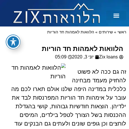
לכל מטרה
הלוואות בצקים
הלוואה בכרטיס אשראי
הלוואות מיידיות
הלוואות למסורבים ומוגבלים
הלוואות למוגבלים
ראשי
»
שירותים
»
הלוואות לאמהות חד הוריות
הלוואות לאמהות חד הוריות
Zix loans
יוני 3, 2020
05:09
זה גם ככה לא פשוט
להחזיק מעמד מבחינה
כלכלית במדינה היפה שלנו אולם תארו לכם מה
עובר על אימהות חד הוריות המפרנסות לבד את
ילדיהן. הוצאות חודשיות גבוהות, קושי בהגדלת
ההכנסות בשל הצורך לטפל בילדים, המיסים
לוחצים וכן גופים שונים ולעתים גם הבנקים עוד