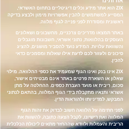
אודותינו
ZIX הוא אתר מידע וכלים דיגיטליים בתחום האשראי,
המסייע למשתמשים להבין אפשרויות מימון ולבצע בדיקה
ראשונית ומסודרת לפני פנייה לגוף מלווה.
באתר תמצאו מדריכים צרכניים, מחשבונים ושאלונים
העוסקים בהלוואות, נתוני אשראי, חשבונות מוגבלים
והשוואת עלויות. המידע נועד להסביר מושגים, להציג
סיכונים ולעזור לכם לדעת אילו שאלות ומסמכים כדאי
להכין.
ZIX אינו בנק ואינו הגוף שמעמיד את כספי ההלוואה. מילוי
שאלון או השארת פרטים באתר אינם מבטיחים אישור,
סכום, ריבית או מועד העברת כספים. ההחלטה על מתן
אשראי ותנאיו מתקבלת בידי הגוף המלווה, בהתאם לנתוני
המבקש, למדיניותו ולהוראות הדין.
לפני חתימה על הלוואה חשוב לבדוק את זהות הגוף
המלווה ואת רישיונו, לקבל הצעה כתובה, להשוות את
הריבית והעמלות ולוודא שההחזר מתאים ליכולת הכלכלית