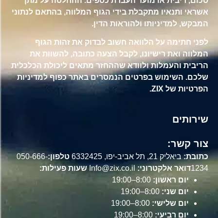
סכום, ריבית או מועד העברת כספים. ההחלטה על מתן
אשראי ותנאיו מתקבלת בידי הגוף המלווה, בהתאם לנתוני
המבקש, למדיניותו ולהוראות הדין.
לפני חתימה על הלוואה חשוב לבדוק את זהות הגוף
המלווה ואת רישיונו, לקבל הצעה כתובה, להשוות את
הריבית והעמלות ולוודא שההחזר מתאים ליכולת הכלכלית
שלכם. השימוש בפרטים הנמסרים באתר כפוף למדיניות
הפרטיות של ZIX.
שירותים
צור קשר:
כתובת:
ביאליק 21, תל אביב-יפו, 6332425
טלפון:
050-666-
1234
דואר אלקטרוני:
Info@zix.co.il
שעות פעילות:
יום ראשון:
8:00–19:00
יום שני:
8:00–19:00
יום שלישי:
8:00–19:00
יום רביעי:
8:00–19:00