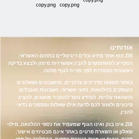
אודותינו
ZIX הוא אתר מידע וכלים דיגיטליים בתחום האשראי,
המסייע למשתמשים להבין אפשרויות מימון ולבצע בדיקה
ראשונית ומסודרת לפני פנייה לגוף מלווה.
באתר תמצאו מדריכים צרכניים, מחשבונים ושאלונים
העוסקים בהלוואות, נתוני אשראי, חשבונות מוגבלים
והשוואת עלויות. המידע נועד להסביר מושגים, להציג
סיכונים ולעזור לכם לדעת אילו שאלות ומסמכים כדאי
להכין.
ZIX אינו בנק ואינו הגוף שמעמיד את כספי ההלוואה. מילוי
שאלון או השארת פרטים באתר אינם מבטיחים אישור,