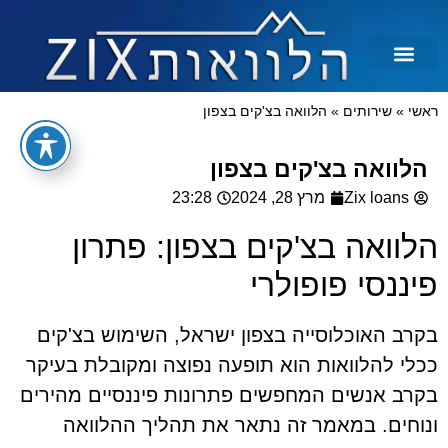
לכל מטרה
הלוואות בצקים
הלוואה בכרטיס אשראי
הלוואות מיידיות
הלוואות למסורבים ומוגבלים
הלוואות למוגבלים
ראשי
»
שירותים
»
הלוואה בצ'קים בצפון
הלוואה בצ'קים בצפון
Zix loans
מרץ 28, 2024
23:28
הלוואה בצ'קים בצפון: פתרון
פיננסי פופולרי
בקרב האוכלוסייה בצפון ישראל, השימוש בצ'קים
ככלי להלוואות הוא תופעה נפוצה ומקובלת בעיקר
בקרב אנשים המחפשים פתרונות פיננסיים מהירים
ונוחים. במאמר זה נתאר את תהליך ההלוואה