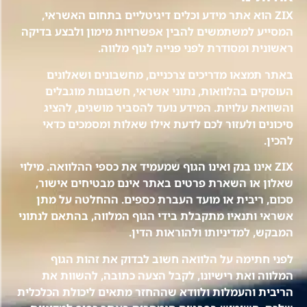
ZIX הוא אתר מידע וכלים דיגיטליים בתחום האשראי,
המסייע למשתמשים להבין אפשרויות מימון ולבצע בדיקה
ראשונית ומסודרת לפני פנייה לגוף מלווה.
באתר תמצאו מדריכים צרכניים, מחשבונים ושאלונים
העוסקים בהלוואות, נתוני אשראי, חשבונות מוגבלים
והשוואת עלויות. המידע נועד להסביר מושגים, להציג
סיכונים ולעזור לכם לדעת אילו שאלות ומסמכים כדאי
להכין.
ZIX אינו בנק ואינו הגוף שמעמיד את כספי ההלוואה. מילוי
שאלון או השארת פרטים באתר אינם מבטיחים אישור,
סכום, ריבית או מועד העברת כספים. ההחלטה על מתן
אשראי ותנאיו מתקבלת בידי הגוף המלווה, בהתאם לנתוני
המבקש, למדיניותו ולהוראות הדין.
לפני חתימה על הלוואה חשוב לבדוק את זהות הגוף
המלווה ואת רישיונו, לקבל הצעה כתובה, להשוות את
הריבית והעמלות ולוודא שההחזר מתאים ליכולת הכלכלית