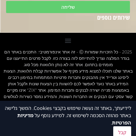
שליחה
שירותים נוספים
2025 - כל הזכויות שמורות Ⓒ - זה אתר אינפורמטיבי. התכנים באתר הם
בגדר המלצה וצריך להתייחס לזה בצורה כזו. לקבל פרטים התייעצו עם
מומחים בתחום. אתר זה לא נותן הלוואות מכל סוג.
באתר שלנו תוכלו למצוא מידע מקיף על אפשרויות קבלת הלוואות, הצעות
ליסינג וטרייד אין מהבנקים וחברות פרטיות המתמחות במימון רכבים.
המידע באתר נועד לאפשר לכם להשוות בין הצעות שונות ולקבל אותן
באמצעות פנייה ישירה לבנקים וחברות המימון. אתר "ZIX" אינו מקיים
קשר עסקי עם הבנקים או החברות השונות, והמידע נמסר כשירות לגולשים
בלבד.חשוב לציין כי אי עמידה בתנאי ההלוואה או בהחזר האשראי עלול
לידיעתך, באתר זה נעשה שימוש בקבצי Cookies. המשך גלישה
לגרור חיוב בריבית פיגורים והליכי הוצאה לפועל.
באתר מהווה הסכמה לשימוש זה. למידע נוסף על
מדיניות
חשוב לציין אתר זה לא נותן הלוואות מכל סוג
תנאי שימוש תקנון אתר - ZIX הלוואות
הפרטיות
.
הצהרת נגישות
קבל
הצהרת פרטיות