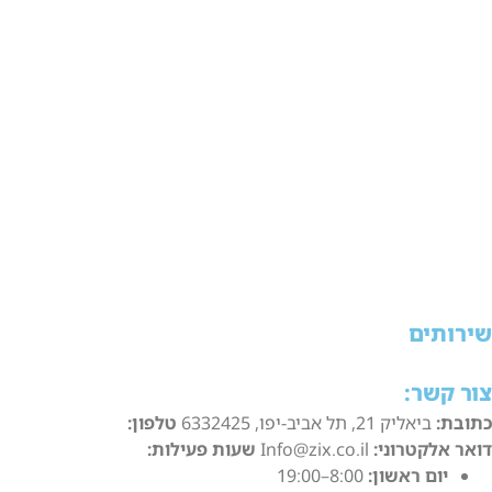
מסמכים כדאי להכין.
ZIX אינו בנק ואינו הגוף שמעמיד את כספי ההלוואה. מילוי שאלון או
שארת פרטים באתר אינם מבטיחים אישור, סכום, ריבית או מועד
עברת כספים. ההחלטה על מתן אשראי ותנאיו מתקבלת בידי הגוף
מלווה, בהתאם לנתוני המבקש, למדיניותו ולהוראות הדין.
פני חתימה על הלוואה חשוב לבדוק את זהות הגוף המלווה ואת
ישיונו, לקבל הצעה כתובה, להשוות את הריבית והעמלות ולוודא
ההחזר מתאים ליכולת הכלכלית שלכם. השימוש בפרטים הנמסרים
אתר כפוף למדיניות הפרטיות של ZIX.
ירותים
ור קשר:
תובת:
ביאליק 21, תל אביב-יפו, 6332425
טלפון:
050-666-1234
ואר אלקטרוני:
Info@zix.co.il
שעות פעילות:
יום ראשון:
8:00–19:00