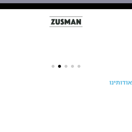
ודותינו
ZIX הוא אתר מידע וכלים דיגיטליים בתחום האשראי, המסייע
משתמשים להבין אפשרויות מימון ולבצע בדיקה ראשונית ומסודרת
פני פנייה לגוף מלווה.
אתר תמצאו מדריכים צרכניים, מחשבונים ושאלונים העוסקים
הלוואות, נתוני אשראי, חשבונות מוגבלים והשוואת עלויות. המידע
ועד להסביר מושגים, להציג סיכונים ולעזור לכם לדעת אילו שאלות