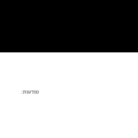
מסורבים ומוגבלים
הלוואות מיידיות
הלוואות בצקים
לכל 
ר
מודעות: