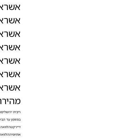
אשראי
שירות מקצועי, מהיר ואמין שמבטיח
שביעות רצון גבוהה.
אשראי
אנו מתמחים באישור הלוואות בתהליך
פשוט ויעיל, באמצעות מערכות
אשראי
טכנולוגיות מתקדמות להערכת אשראי,
מה שמאפשר לנו להציע מענה מהיר
אשראי
ומותאם לכל לקוח.
אשראי
הצוות שלנו מלווה אותך מהשלב
הראשון ועד לקבלת המימון, ומתחייב
אשראי
לעמידה מלאה בצרכיך.
אשראי
ב-ZIX אנו מבינים שהלוואה היא לא רק
מענה כלכלי, אלא גם כלי למימוש מטרות
מהירה
גדולות. צור קשר עוד היום ובחר בנו
כשותף הפיננסי שלך להצלחה!
ריבית ירושלים
ה
קישורים
במזומן עד הבי
דיירקט
הלוואה 
אתיופיה
הלוואה