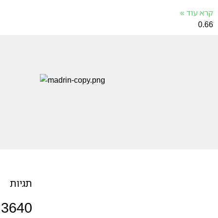
קרא עוד »
אודותינו
שירותים
חברת ZIX הלוואות מציעה פתרונות
תגיות
פיננסיים מתקדמים המותאמים לצרכים
האישיים והעסקיים שלך. עם שנים של
0
ניסיון ומומחיות בשוק, אנו מספקים