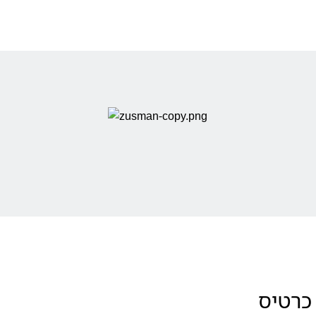
צור קשר:
כתובת:
ביאליק 21, תל אביב-יפו,
6332425
364 כרטיס
טלפון:
050-666-1234