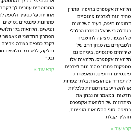
אדם. בימי ההולך ומתמטק,
המבוטחים עוזרים לך לקחת
הלוואות אקספרס בחיפה: פתרון
אחריות על כספיך ולספק לך
מהיר ונוח לצרכים פיננסיים
פתרונות פיננסיים גמישים
דחופים חיפה, העיר השלישית
ונגישים. הלוואות בלי תלושי
בגודלה בישראל והמרכז הכלכלי
הפתרון החדשני שמאפשר ל
של הצפון, מציעה לתושביה
לקבל כספים בצורה מהירה
ולמבקרים בה מגוון רחב של
וחלקה, ללא דמי תלושים מר
שירותים פיננסיים, ביניהם גם
ובכך
הלוואות אקספרס. הלוואות אלו
מספקות פתרון מהיר ונוח לצרכים
קרא עוד »
פיננסיים דחופים, ומאפשרות
להתמודד עם הוצאות בלתי צפויות
או להשקיע בהזדמנויות כלכליות
חדשות. במאמר זה נבחן את
היתרונות של הלוואות אקספרס
בחיפה, סוגי ההלוואות הזמינות,
תהליך קבלת
קרא עוד »