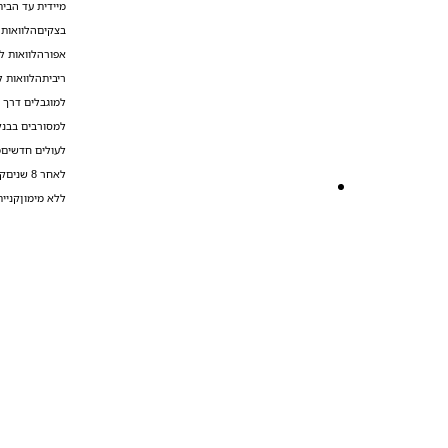
מיידית עד הבית
בצקים
הלוואות 
אפור
הלוואות ל
ריבית
הלוואות ל
למוגבלים דרך 
למסורבים בבנק
לעולים חדשים
מ
לאחר 8 שנים
קנ
ללא מימון
קניי
הלוואה למסורבים