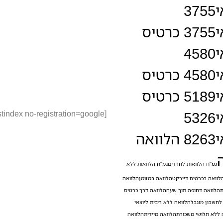
דואר אלקטרוני:
Info@zix.co.il
3755
שעות פעילות:
3755 כרטיס
יום ראשון:
8:00–19:00
4580
יום שני:
8:00–19:00
יום שלישי:
8:00–19:00
4580 כרטיס
יום רביעי:
8:00–19:00
יום חמישי:
8:00–19:00
5189 כרטיס
יום שישי:
8:00–13:00
5326
[trustindex no-registration=google]
8263 הלוואה
גמ"ח הלוואות לחרדים
גמ"ח הלוואות ללא
לוואה בכרטיס דיירקט
הלוואה במזומן
הלוואה
ת
הלוואה דחופה תוך שעה
הלוואה דרך כרטיס
לחשבון מוגבל
הלוואה ללא ריבית ליוצאי
 ללא תלושי משכורת
הלוואה מיידית
הלוואה